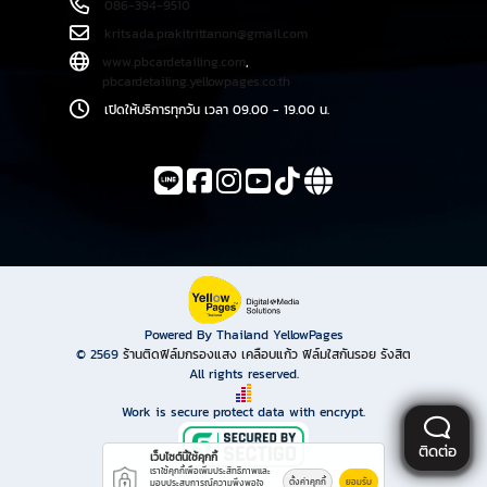
086-394-9510
kritsada.prakitrittanon@gmail.com
www.pbcardetailing.com
,
pbcardetailing.yellowpages.co.th
เปิดให้บริการทุกวัน เวลา 09.00 - 19.00 น.
Powered By Thailand YellowPages
© 2569
ร้านติดฟิล์มกรองแสง เคลือบแก้ว ฟิล์มใสกันรอย รังสิต
All rights reserved.
Work is secure protect data with encrypt.
ติดต่อ
เว็บไซต์นี้ใช้คุกกี้
เราใช้คุกกี้เพื่อเพิ่มประสิทธิภาพและ
ตั้งค่าคุกกี้
ยอมรับ
มอบประสบการณ์ความพึงพอใจ