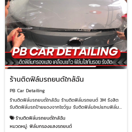
ร้านติดฟิล์มรถยนต์ใกล้ฉัน
PB Car Detailing
ร้านติดฟิล์มรถยนต์ใกล้ฉัน ร้านติดฟิล์มรถยนต์ 3M รังสิต
รับติดฟิล์มรถป้ายแดงจากโชว์รูม รับติดฟิล์มใหม่แทนฟิล์ม
เก่าคุณภาพต่ำหรือฟิล์มเก่าชำรุดลอกเสียหาย ฟิล์มใสแบบ
ร้านติดฟิล์มรถยนต์ใกล้ฉัน
นาโน 3M Crystalline สุดยอดนวัตกรรมฟิล์มกรองแสง
หมวดหมู่:
ฟิล์มกรองแสงรถยนต์
เอกสิทธิ์เฉพาะจาก 3M รับประกันคุณภาพฟิล์มและรับประกัน