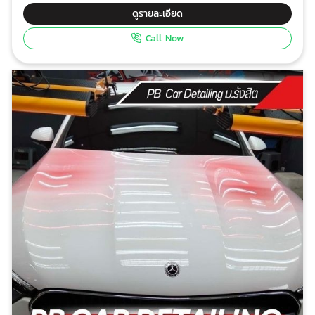
คุณภาพงานติดตั้งจาก PB Car ฟิล์มกันความร้อน 3M
ดูรายละเอียด
Crystalline ความสวยของฟิล์มเป็นที่หนึ่งเรื่องความใส
Call Now
เรียบหรู แต่ลดความร้อนจากแดดได้สูง ในราคาสบาย
กระเป๋า เนื้อฟิล์ม 3M Crystalline แบบมัลติเลเยอร์ นาโน
เทคโนโลยี ปกป้องเบาะรถ ปกป้องแดชบอร์ดรถยนต์ คอน
โชลรถยนต์และอุปกรณ์ควบคุมอิเล็กทรอนิกส์ภายในรถได้ดี
เยี่ยม 3M Crystalline สามารถกันแดดได้มากกว่าครีม
กันแดดถึง 30 เท่า 3M Crystalline กันความร้อนได้ดี
ภายในห้องโดยสารเย็นไวเมื่อจอดรถตากแดด แอร์รถไม่
ทำงานหนัก ประหยัดน้ำมัน ทดสอบที่แสงอาทิตย์ทำ
มุม60องศา ช่วงที่ร้อนที่สุดของวัน ซึ่งเป็นการใช้งานจริงบน
ถนน 3M Crystalline กันรังสีอินฟราเรด ได้ถึง 97%
ปลอดภัยต่อสายตาและปลอดภัยต่อผิวหนังทั้งผู้ขับขี่และผู้
โดยสาร เป็นฟิล์มกรองแสงที่แพทย์ผิวหนังแนะนำให้ใช้
เปรียบเทียบคุณภาพ อายุการใช้งานและราคา ของฟิล์ม 3M
Crystalline กับฟิล์มท้องตลาดราคาถูกๆ ยังไงก็คุ้มค่ากว่า
แน่นอน ติดแล้วเย็นกายเย็นใจมีความสุขกับทุกเส้นทาง