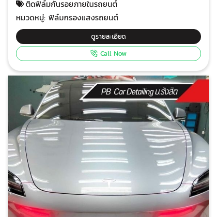
ติดฟิล์มกันรอยภายในรถยนต์
รถ เพิ่มมูลค่าของรถ เมื่อต้องการขายรถ จะทำให้รถของ
หมวดหมู่:
ฟิล์มกรองแสงรถยนต์
คุณดูใหม่และน่าสนใจมากขึ้น ง่ายต่อการทำความ
สะอาด เพียงแค่ใช้ผ้าชุบน้ำเช็ดเบาๆ ทำไมต้องติดฟิล์มกัน
ดูรายละเอียด
รอยภายในรถยนต์? ป้องกันรอยขีดข่วน จากเล็บ กุญแจ
Call Now
หรือวัตถุมีคม ช่วยให้ภายในรถของคุณดูใหม่เสมอ ทนทาน
ต่อรอยเปื้อน คราบสกปรกต่างๆ เช่น รอยนิ้วมือ หรือคราบ
น้ำ จะเช็ดออกได้ง่าย เพิ่มความเงางาม ทำให้ภายในรถดู
สวยงาม และทันสมัย ป้องกันแสงสะท้อน ลดแสงสะท้อน
จากหน้าจอ ทำให้ขับขี่ปลอดภัยมากขึ้น ส่วนไหนของรถที่
ควรติดฟิล์มกันรอย? แผงคอนโซล ป้องกันรอยขีดข่วนจาก
การสัมผัส จอสัมผัส ป้องกันรอยนิ้วมือและรอยขีดข่วน
ประตู ป้องกันรอยขีดข่วนจากการเปิด-ปิดประตู ที่วาง
แก้ว ป้องกันรอยเปื้อนจากน้ำและของเหลว ฟิล์มกันรอย
ภายในรถยนต์มีอะไรบ้าง? ฟิล์มใส ให้ความใสสูง เหมาะ
สำหรับพื้นผิวที่ต้องการความโปร่งใส ฟิล์มด้าน ช่วยลดแสง
สะท้อน เหมาะสำหรับหน้าจอสัมผัส ฟิล์มลายคาร์บอน เพิ่ม
ความสปอร์ตให้กับภายในรถ