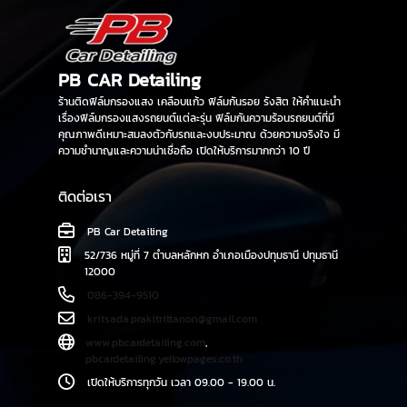
CAMRY, COROLLA CROSS, ALTIS, YARIS CROSS,
HONDA ACCORD, CIVIC, CR-V, HR-V, CITY, NISSAN
KICKS, Mitsubishi Outlander, XPander, Mazda CX8,
CX5, CX30 เคลือบแก้วรถEV TESLA, AVATR, GWM, BYD,
PB CAR Detailing
XPENG, CHANGAN Deepal, AION, CHERY OMODA,
ร้านติดฟิล์มกรองแสง เคลือบแก้ว ฟิล์มกันรอย รังสิต ให้คำแนะนำ
MG, NETA, HYUNDAI IONIQ
เรื่องฟิล์มกรองแสงรถยนต์แต่ละรุ่น ฟิล์มกันความร้อนรถยนต์ที่มี
คุณภาพดีเหมาะสมลงตัวกับรถและงบประมาณ ด้วยความจริงใจ มี
ความชำนาญและความน่าเชื่อถือ เปิดให้บริการมากกว่า 10 ปี
ติดต่อเรา
PB Car Detailing
52/736 หมู่ที่ 7 ตำบลหลักหก อำเภอเมืองปทุมธานี ปทุมธานี
12000
086-394-9510
kritsada.prakitrittanon@gmail.com
www.pbcardetailing.com
,
pbcardetailing.yellowpages.co.th
เปิดให้บริการทุกวัน เวลา 09.00 - 19.00 น.