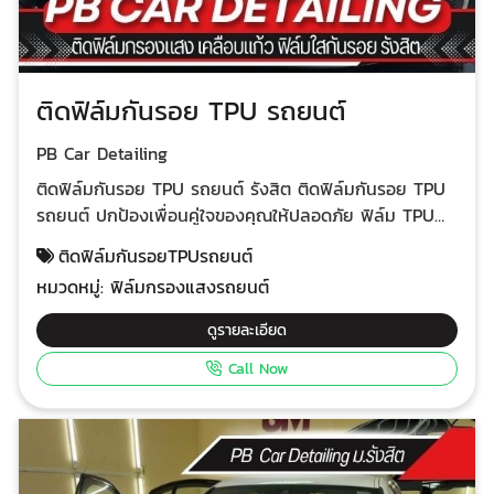
ติดฟิล์มกันรอย TPU รถยนต์
PB Car Detailing
ติดฟิล์มกันรอย TPU รถยนต์ รังสิต ติดฟิล์มกันรอย TPU
รถยนต์ ปกป้องเพื่อนคู่ใจของคุณให้ปลอดภัย ฟิล์ม TPU
นั้นออกแบบมาเพื่อปกป้องสีรถของคุณจากรอยขีดข่วน รอย
ติดฟิล์มกันรอยTPUรถยนต์
หิน และสภาพอากาศที่อาจทำลายสีรถได้ ร้านติดฟิล์มใสกัน
หมวดหมู่:
ฟิล์มกรองแสงรถยนต์
รอยรถยนต์ รังสิต ร้านติดฟิล์มกันรอยรถยนต์ใกล้ฉัน ติด
ฟิล์มใสกันรอยจุดเสี่ยงครบทั้งคัน เคลียร์ทำความสะอาดผิว
ดูรายละเอียด
ก่อนติด และติดฟิล์มในห้องแอร์ปลอดฝุ่น มีตัวอย่างผลงาน
Call Now
ให้ชม รับประกัน 5 ปี ยกเว้นรถสีขาว 3 ปี ทำไมต้องติดฟิล์ม
TPU สำหรับรถยนต์? ปกป้องสีรถ ช่วยรักษาความเงางาม
ของสีรถให้อยู่ได้นาน ป้องกันรอยขีดข่วน ช่วยลดความเสีย
หายจากการกระแทกของกิ่งไม้ หรือเศษหิน ง่ายต่อการ
ทำความสะอาด คราบสกปรกต่างๆ เช่น ยางมะตอย หรือ