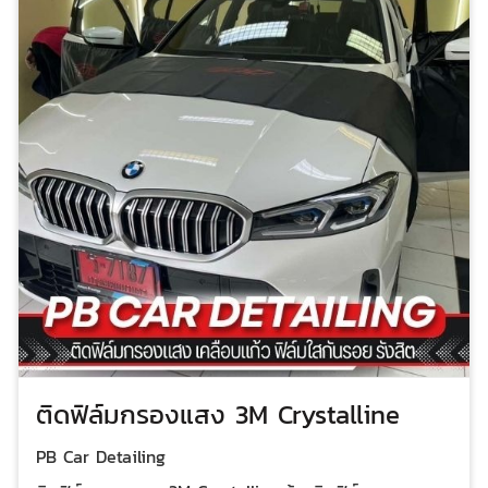
แมลง จะหลุดออกได้ง่าย ทนทานต่อสภาพอากาศ ไม่ซีด
เหลือง ไม่แตก ไม่ลอก เพิ่มความสวยงาม ทำให้รถของคุณ
ดูโดดเด่นและทันสมัย ถังน้ำมัน ป้องกันรอยขีดข่วนจาก
กุญแจหรือวัตถุอื่นๆ แฟริ่ง ปกป้องส่วนที่โดนลมปะทะบ่อย
ไฟหน้า/ไฟท้าย ป้องกันรอยขีดข่วนและรอยแตก กระจกมอง
ข้าง ช่วยให้กระจกมองข้างใสและชัดเจนเสมอ
ติดฟิล์มกรองแสง 3M Crystalline
PB Car Detailing