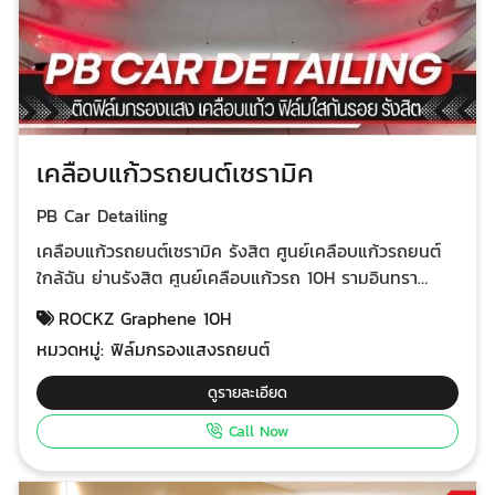
เคลือบแก้วรถยนต์เซรามิค
PB Car Detailing
เคลือบแก้วรถยนต์เซรามิค รังสิต ศูนย์เคลือบแก้วรถยนต์
ใกล้ฉัน ย่านรังสิต ศูนย์เคลือบแก้วรถ 10H รามอินทรา
เคลือบแก้วกราฟิน ROCKZ Graphene จาก USA.แท้
ROCKZ Graphene 10H
100% โปรแกรม 3 ปี รับเคลือบแก้วรถใหม่ป้ายแดงส่งมา
หมวดหมู่:
ฟิล์มกรองแสงรถยนต์
จากโชว์รูมรถ รับเคลือบแก้วรถมือสอง ฟื้นฟูสภาพสีรถให้
สวยเงาฉ่ำ ดูเป็นรถใหม่ เคลือบแก้วกราฟินด้วยผลิตภัณฑ์
ดูรายละเอียด
ROCKZ Graphene ความแข็งระดับ 10H+ Hard Coat รุ่น
Call Now
V2 Pro จาก USA. ให้ความเงาฉ่ำสูง ผิวเคลือบลื่นน้ำฝนไม่
เกาะ ช่างทำการทาและพ่นน้ำยาเคลือบแก้วแล้วอบแห้งด้วย
ระบบอินฟาเรตเคลือบติดทนนานรักษาสีรถได้ถึง 5 ปี (ขึ้นอยู่