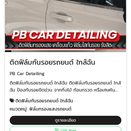
ติดฟิล์มกันรอยรถยนต์ ใกล้ฉัน
PB Car Detailing
ติดฟิล์มกันรอยรถยนต์ ใกล้ฉัน ติดฟิล์มกันรอยรถยนต์ ใกล้
ฉัน ป้องกันรอยขีดข่วน จากกิ่งไม้ ก้อนกรวด หรือเศษหิน
ช่วยให้สีรถของคุณดูใหม่เสมอ ทนทานต่อสภาพอากาศ ไม่
ติดฟิล์มกันรอยรถยนต์ ใกล้ฉัน
ซีดเหลือง ไม่แตก ไม่ลอก เพิ่มความเงางาม ทำให้สีรถดู
หมวดหมู่:
ฟิล์มกรองแสงรถยนต์
สดใส ง่ายต่อการทำความสะอาด คราบสกปรกต่างๆ เช่น
ยางมะตอย หรือแมลง จะหลุดออกได้ง่าย มีฟิล์มกันรอยให้
ดูรายละเอียด
เลือกหลากหลายแบบ ฟิล์มใส เหมาะสำหรับผู้ที่ต้องการ
Call Now