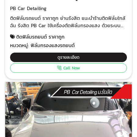
PB Car Detailing
ติดฟิล์มรถยนต์ ราคาถูก ย่านรังสิต แนะนำร้านติดฟิล์มใกล้
ฉัน รังสิต PB Car ใช้เครื่องตัดฟิล์มกรองแสง ด้วยระบบ
คอมพิวเตอร์ลงโปรแกรมซอฟท์แวร์รถทุกรุ่น ทุกยี่ห้อ ตัด
ติดฟิล์มรถยนต์ ราคาถูก
ขนาดฟิล์ม บังลมหน้า บังลมหลัง กระจกบานประตูและ
หมวดหมู่:
ฟิล์มกรองแสงรถยนต์
กระจกซันรูฟ (มูนรูฟ) ได้เป๊ะ ตรงตามขนาดและรูปทรงบาน
กระจกรถทุกรุ่น มีความแม่นยำสูง ช่างติดตั้งฟิล์มเป็นช่าง
ดูรายละเอียด
ฝีมือดี ใช้เครื่องมือติดตั้งเฉพาะทางครบ ทำงานติดตั้งฟิล์ม
Call Now
แบบมืออาชีพที่วางใจได้ ติดตั้งฟิล์มในห้องแอร์ปลอดฝุ่น
ช่างเย็นใจติดฟิล์มงานละเอียด เย็นกายไร้เหงื่อหยดเลอะ
ภายในรถ