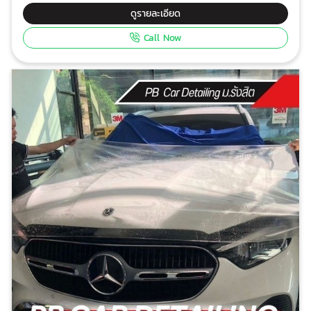
ของคุณดูใหม่เสมอ ความใสสูง ไม่บดบังสีรถเดิม ทำให้รถ
ดูรายละเอียด
ของคุณดูสวยงาม ทนทาน ทนต่อรอยขีดข่วน รอยเปื้อน
Call Now
และสารเคมี ติดตั้งง่าย ไม่ทิ้งคราบกาวเมื่อแกะออก อายุการ
ใช้งานยาวนาน คุ้มค่ากับการลงทุน มีฟิล์ม TPU ให้เลือก
หลากหลายแบบ ฟิล์มใส เหมาะสำหรับผู้ที่ต้องการความใส
สูงสุด ฟิล์มสี มีให้เลือกหลากหลายสี เพื่อเพิ่มความโดดเด่น
ให้กับรถของคุณ ฟิล์มกันรอยเต็มคัน ปกป้องรถของคุณได้
อย่างครอบคลุม ฟิล์มกันรอยเฉพาะจุด ปกป้องเฉพาะส่วนที่
ต้องการ เช่น ฝากระโปรงหน้า กันชน