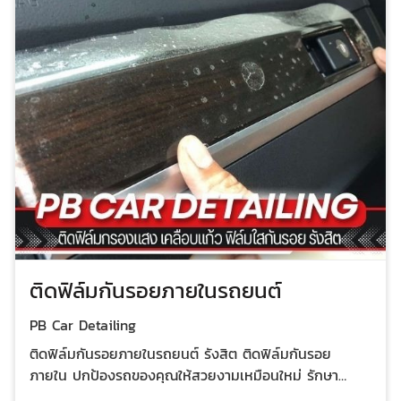
ปกป้องภายในรถ ช่วยลดความร้อนที่ทำให้อุปกรณ์
อิเล็กทรอนิกส์ในรถเสื่อมสภาพ เพิ่มความสวยงาม ทำให้รถ
ของคุณดูทันสมัยและมีระดับ คุ้มค่ากับการลงทุน อายุการใช้
งานยาวนาน สนใจติดตั้งฟิล์ม 3M Ceramic ติดต่อเราได้
เลย
ติดฟิล์มกันรอยภายในรถยนต์
PB Car Detailing
ติดฟิล์มกันรอยภายในรถยนต์ รังสิต ติดฟิล์มกันรอย
ภายใน ปกป้องรถของคุณให้สวยงามเหมือนใหม่ รักษา
สภาพรถให้อยู่ในสภาพดี ช่วยยืดอายุการใช้งานของภายใน