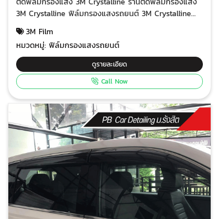
ติดฟิล์มกรองแสง 3M Crystalline ร้านติดฟิล์มกรองแสง
3M Crystalline ฟิล์มกรองแสงรถยนต์ 3M Crystalline
เกราะป้องกันความร้อนที่เหนือกว่า ทำไมต้องเลือก 3M
3M Film
Crystalline? เย็นสบายตลอดเวลา เทคโนโลยีนาโนหลายชั้น
หมวดหมู่:
ฟิล์มกรองแสงรถยนต์
ช่วยลดความร้อนจากแสงอาทิตย์ได้อย่างมีประสิทธิภาพ
ทำให้ภายในรถเย็นสบาย แม้จอดรถกลางแดด ทัศนวิสัย
ดูรายละเอียด
ชัดเจน ฟิล์มใส ไม่บดบังทัศนวิสัยในการขับขี่ มองเห็นได้
Call Now
ชัดเจนทั้งกลางวันและกลางคืน ป้องกันรังสี UV ปกป้องผิว
จากรังสี UV ที่เป็นอันตราย ช่วยลดความเสี่ยงในการเกิด
มะเร็งผิวหนัง คงความเป็นส่วนตัว บานหลังเข้ม ป้องกัน
สายตาจากภายนอก ทนทาน ไม่เปลี่ยนสี ไม่ลอก ไม่บวม
C20 ความเข้มของสีที่เหมาะสมกับการใช้งานทั่วไป ให้ความ
เป็นส่วนตัวในระดับหนึ่ง C40 ความเข้มของสีที่มากขึ้น
เหมาะสำหรับผู้ที่ต้องการความเป็นส่วนตัวสูง C50 ความเข้ม
ของสีที่มากที่สุด เหมาะสำหรับผู้ที่ต้องการความมืดสนิท
ปกป้องภายในรถ ช่วยลดความร้อนที่ทำให้อุปกรณ์
อิเล็กทรอนิกส์ในรถเสื่อมสภาพ เพิ่มความสวยงาม ทำให้รถ
ของคุณดูทันสมัยและมีระดับ คุ้มค่ากับการลงทุน อายุการใช้
งานยาวนาน