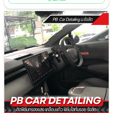
ความใสสูงสุด ฟิล์มสี มีให้เลือกหลากหลายสี เพื่อเพิ่มความ
โดดเด่นให้กับรถของคุณ ฟิล์มกันรอยเต็มคัน ปกป้องรถ
ของคุณได้อย่างครอบคลุม ฟิล์มกันรอยเฉพาะจุด ปกป้อง
เฉพาะส่วนที่ต้องการ เช่น ฝากระโปรงหน้า กันชน ช่างผู้
ชำนาญ มีประสบการณ์ในการติดตั้งฟิล์มมานาน วัสดุ
คุณภาพสูง ใช้ฟิล์มที่มีคุณภาพดี บริการรวดเร็ว เสร็จงาน
ภายในระยะเวลาอันสั้น ราคาเป็นกันเอง มีโปรโมชั่นให้เลือก
มากมาย